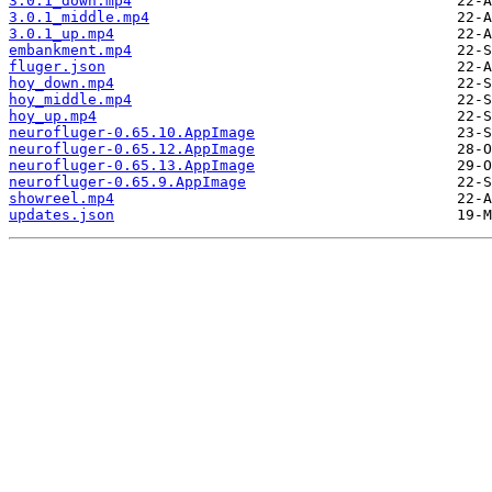
3.0.1_down.mp4
3.0.1_middle.mp4
3.0.1_up.mp4
embankment.mp4
fluger.json
hoy_down.mp4
hoy_middle.mp4
hoy_up.mp4
neurofluger-0.65.10.AppImage
neurofluger-0.65.12.AppImage
neurofluger-0.65.13.AppImage
neurofluger-0.65.9.AppImage
showreel.mp4
updates.json